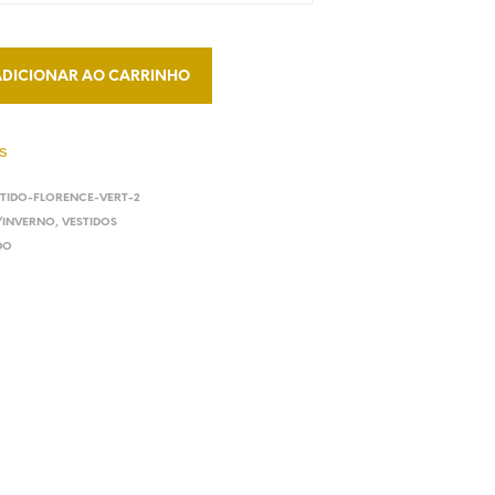
O
D
U
T
ADICIONAR AO CARRINHO
O
N
O
s
C
A
R
STIDO-FLORENCE-VERT-2
R
INVERNO
,
VESTIDOS
I
DO
N
H
O
.