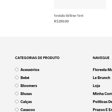
Vestido Hélène Vert
R$
250.00
VER OPÇÕES
Este
produto
tem
várias
variantes.
CATEGORIAS DE PRODUTO
NAVEGUE
As
opções
Acessórios
Floresta M
podem
ser
Bebé
Le Brunch
escolhidas
Bloomers
Loja
na
Blusas
Minha Con
página
do
Calças
Políticas D
produto
Casacos
Prazos E E