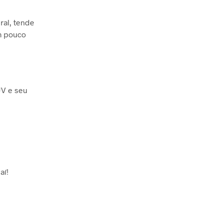
ral, tende
m pouco
UV e seu
aí!