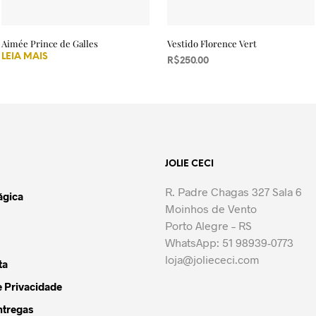
Aimée Prince de Galles
Vestido Florence Vert
LEIA MAIS
R$
250.00
VER OPÇÕES
Este
produto
tem
várias
variantes.
JOLIE CECI
As
opções
R. Padre Chagas 327 Sala 6
ágica
podem
Moinhos de Vento
ser
Porto Alegre – RS
escolhidas
WhatsApp: 51 98939-0773
na
loja@joliececi.com
ta
página
do
e Privacidade
produto
ntregas