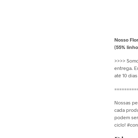
Nosso Flo
(55% linho
>>>> Somo
entrega. E
até 10 dia
=========
Nossas peç
cada produ
podem ser 
ciclo! #c