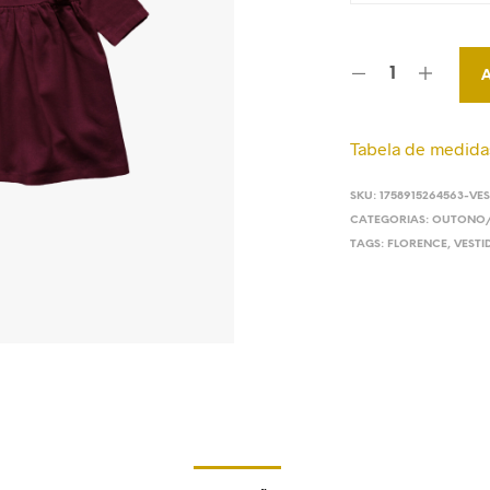
Tabela de medida
SKU:
1758915264563-VE
CATEGORIAS:
OUTONO/
TAGS:
FLORENCE
,
VESTI