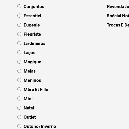
Conjuntos
Revenda Jo
Essentiel
Spécial Noë
Eugenie
Trocas E D
Fleuriste
Jardineiras
Laços
Magique
Meias
Meninos
Mère Et Fille
Mini
Natal
Outlet
Outono/Inverno