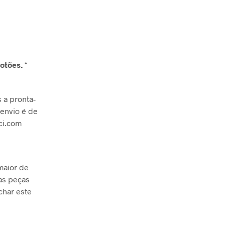
tões. *
 a pronta-
 envio é de
ci.com
maior de
sas peças
char este