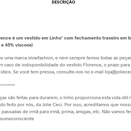
DESCRIÇÃO
rence é um vestido em Linho* com fechamento traseiro em bo
 e 45% viscose)
s uma marca slowfashion, e nem sempre temos todas as peças
m caso de indisponibilidade do vestido Florence, o prazo para
s úteis. Se você tem pressa, consulte-nos no e-mail
loja@joliece
=======
as são feitas para durarem, o linho proporciona esta vida útil 
to feito por nós, da Jolie Ceci. Por isso, acreditamos que nos
passadas de irmã para irmã, prima, amigas, etc. Não vamos fe
onsumoconsciente