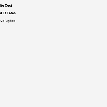
lie Ceci
l Et Fêtes
evoluções