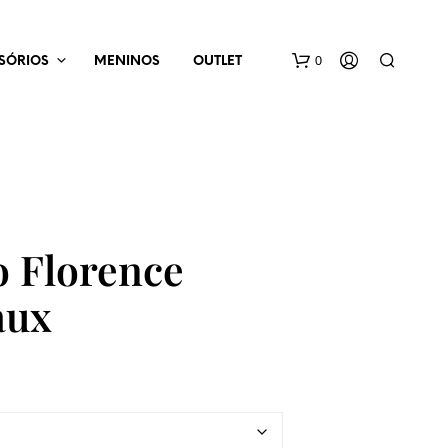
0
SÓRIOS
MENINOS
OUTLET
o Florence
aux
N
E
N
H
U
M
P
R