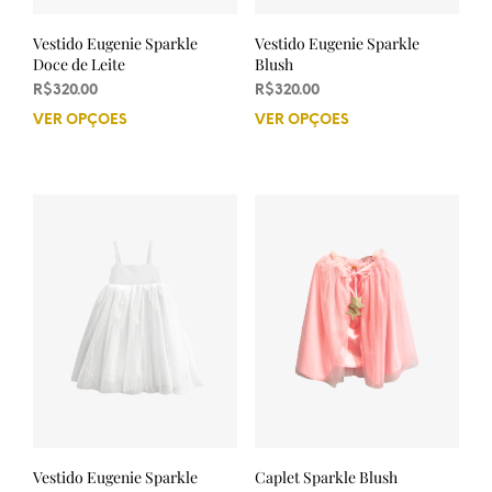
Vestido Eugenie Sparkle
Vestido Eugenie Sparkle
Doce de Leite
Blush
R$
320.00
R$
320.00
VER OPÇÕES
Este
VER OPÇÕES
Este
produto
prod
tem
tem
várias
vária
variantes.
varia
As
As
opções
opçõ
podem
pod
ser
ser
escolhidas
esco
na
na
página
pági
do
do
produto
prod
Vestido Eugenie Sparkle
Caplet Sparkle Blush