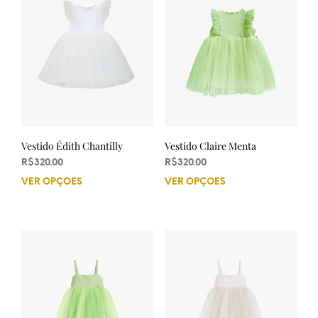
opções
pod
podem
ser
ser
esco
escolhidas
na
na
pági
página
do
do
prod
produto
Vestido Édith Chantilly
Vestido Claire Menta
R$
320.00
R$
320.00
VER OPÇÕES
Este
VER OPÇÕES
Este
produto
prod
tem
tem
várias
vária
variantes.
varia
As
As
opções
opçõ
podem
pod
ser
ser
escolhidas
esco