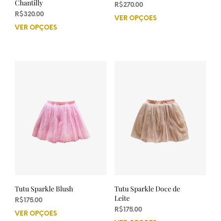
Chantilly
R$
270.00
R$
320.00
VER OPÇÕES
Este
VER OPÇÕES
Este
prod
produto
tem
tem
vária
várias
varia
variantes.
As
As
opçõ
opções
pod
podem
ser
ser
esco
escolhidas
na
na
pági
página
do
do
prod
produto
Tutu Sparkle Blush
Tutu Sparkle Doce de
Leite
R$
175.00
R$
175.00
VER OPÇÕES
Este