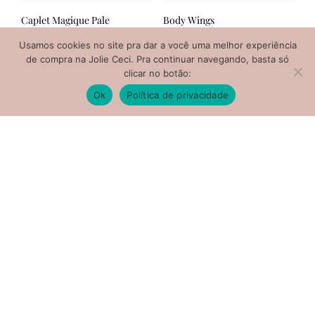
Caplet Magique Pale
Body Wings
Rose
Usamos cookies no site pra dar a você uma melhor experiência
R$
250.00
de compra na Jolie Ceci. Pra continuar navegando, basta só
R$
160.00
VER OPÇÕES
Este
clicar no botão:
VER OPÇÕES
Este
produto
Ok
Política de privacidade
prod
tem
tem
várias
vária
variantes.
varia
As
As
opções
opçõ
podem
pod
ser
ser
escolhidas
esco
na
na
página
pági
do
do
produto
prod