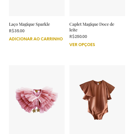
do
produto
prod
Laço Magique Sparkle
Caplet Magique Doce de
leite
R$
35.00
R$
250.00
ADICIONAR AO CARRINHO
VER OPÇÕES
Este
prod
tem
vária
varia
As
opçõ
pod
ser
esco
na
pági
do
prod