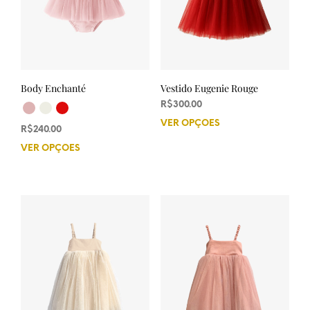
Body Enchanté
Vestido Eugenie Rouge
R$
300.00
VER OPÇÕES
Este
R$
240.00
prod
VER OPÇÕES
Este
tem
produto
vária
tem
varia
várias
As
variantes.
opçõ
As
pod
opções
ser
podem
esco
ser
na
escolhidas
pági
na
do
página