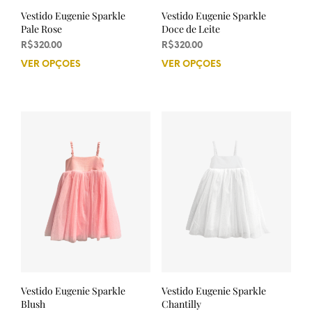
Vestido Eugenie Sparkle
Vestido Eugenie Sparkle
Pale Rose
Doce de Leite
R$
320.00
R$
320.00
VER OPÇÕES
Este
VER OPÇÕES
Este
produto
prod
tem
tem
várias
vária
variantes.
varia
As
As
opções
opçõ
podem
pod
ser
ser
escolhidas
esco
na
na
página
pági
do
do
produto
prod
Vestido Eugenie Sparkle
Vestido Eugenie Sparkle
Blush
Chantilly