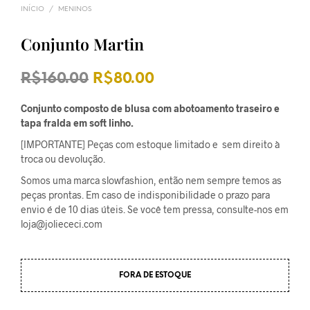
INÍCIO
/
MENINOS
Conjunto Martin
O
O
R$
160.00
R$
80.00
preço
preço
Conjunto composto de blusa com abotoamento traseiro e
original
atual
tapa fralda em soft linho.
[IMPORTANTE] Peças com estoque limitado e sem direito à
era:
é:
troca ou devolução.
R$160.00.
R$80.00.
Somos uma marca slowfashion, então nem sempre temos as
peças prontas. Em caso de indisponibilidade o prazo para
envio é de 10 dias úteis. Se você tem pressa, consulte-nos em
loja@joliececi.com
FORA DE ESTOQUE