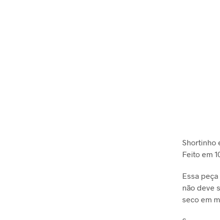
Shortinho e
Feito em 1
Essa peça 
não deve s
seco em m