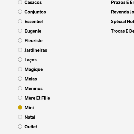
Casacos
Prazos E E
Conjuntos
Revenda Jo
Essentiel
Spécial Noë
Eugenie
Trocas E D
Fleuriste
Jardineiras
Laços
Magique
Meias
Meninos
Mère Et Fille
Mini
Natal
Outlet