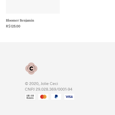
Bloomer Benjamin
R$
125.00
VER OPÇÕES
Este
produto
tem
várias
variantes.
As
opções
podem
© 2020, Jolie Ceci
ser
CNPJ 29.028.369/0001-94
escolhidas
na
página
do
produto