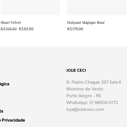
Short Velvet
Hotpant Magique Rosé
O
O
R$
105.00
R$
52.50
R$
175.00
preço
preço
LEIA MAIS
VER OPÇÕES
Este
original
atual
produto
era:
é:
R$105.00.
R$52.50.
tem
várias
variantes.
JOLIE CECI
As
opções
R. Padre Chagas 327 Sala 6
ágica
podem
Moinhos de Vento
ser
Porto Alegre – RS
escolhidas
WhatsApp: 51 98939-0773
na
loja@joliececi.com
ta
página
do
e Privacidade
produto