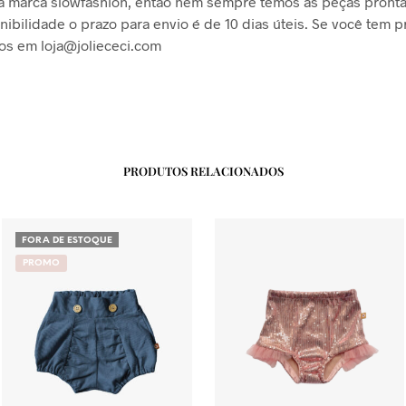
 marca slowfashion, então nem sempre temos as peças pronta
nibilidade o prazo para envio é de 10 dias úteis. Se você tem p
nos em
loja@joliececi.com
PRODUTOS RELACIONADOS
FORA DE ESTOQUE
PROMO