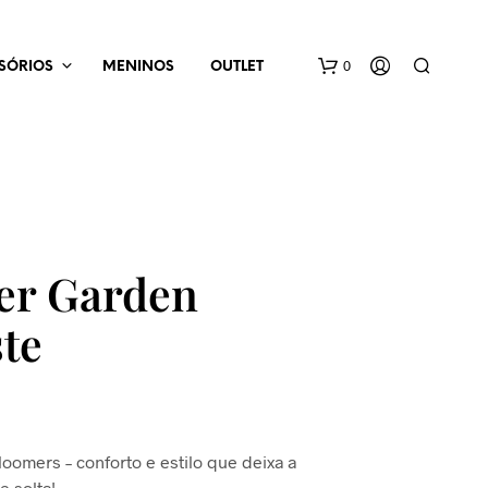
0
SÓRIOS
MENINOS
OUTLET
er Garden
ste
N
E
N
H
U
M
P
loomers – conforto e estilo que deixa a
R
 e solta!