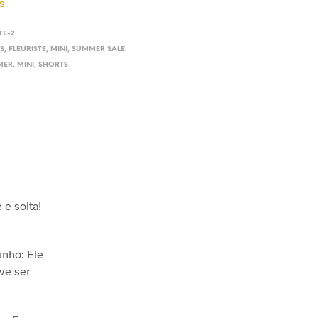
s
TE-2
S
,
FLEURISTE
,
MINI
,
SUMMER SALE
MER
,
MINI
,
SHORTS
 e solta!
inho: Ele
ve ser