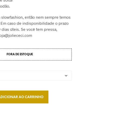
O
godão.
D
U
T
 slowfashion, então nem sempre temos
O
 Em caso de indisponibilidade o prazo
N
0 dias úteis. Se você tem pressa,
O
C
loja@joliececi.com
A
R
R
I
FORA DE ESTOQUE
N
H
O
.
ADICIONAR AO CARRINHO