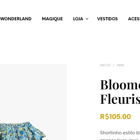
WONDERLAND
MAGIQUE
LOJA
VESTIDOS
ACES
INÍCIO
/
MINI
Bloom
Fleuri
R$
105.00
Shortinho estilo b
criança livre, leve