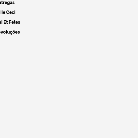
ntregas
lie Ceci
l Et Fêtes
evoluções