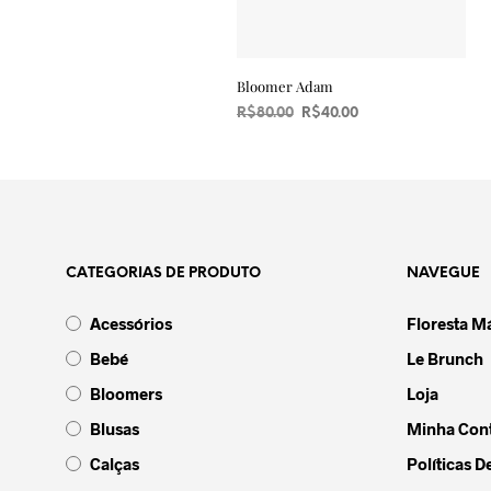
Bloomer Adam
O
O
R$
80.00
R$
40.00
preço
preço
VER OPÇÕES
Este
original
atual
produto
era:
é:
R$80.00.
tem
R$40.00.
várias
variantes.
CATEGORIAS DE PRODUTO
NAVEGUE
As
opções
Acessórios
Floresta M
podem
ser
Bebé
Le Brunch
escolhidas
Bloomers
Loja
na
Blusas
Minha Con
página
do
Calças
Políticas D
produto