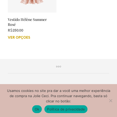
Vestido Hélène Summer
Rosé
R$
250.00
VER OPÇÕES
Este
produto
tem
várias
variantes.
As
opções
podem
ser
escolhidas
Jolie Ceci 2020® Todos os direitos reservados. Não copie
Usamos cookies no site pra dar a você uma melhor experiência
na
nem distribua o conteúdo deste site.
de compra na Jolie Ceci. Pra continuar navegando, basta só
página
clicar no botão:
do
Ok
Política de privacidade
produto