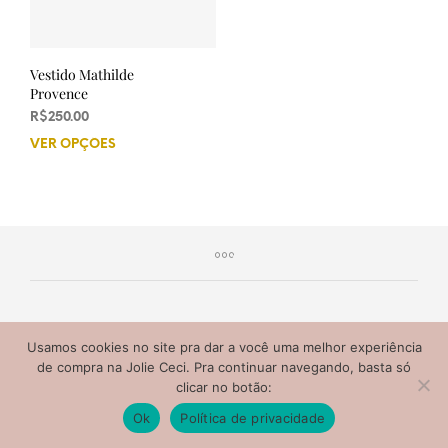
Vestido Mathilde
Provence
R$
250.00
VER OPÇÕES
Este
produto
tem
várias
variantes.
As
opções
podem
ser
escolhidas
Jolie Ceci 2020® Todos os direitos reservados. Não copie
Usamos cookies no site pra dar a você uma melhor experiência
na
nem distribua o conteúdo deste site.
de compra na Jolie Ceci. Pra continuar navegando, basta só
página
clicar no botão:
do
Ok
Política de privacidade
produto