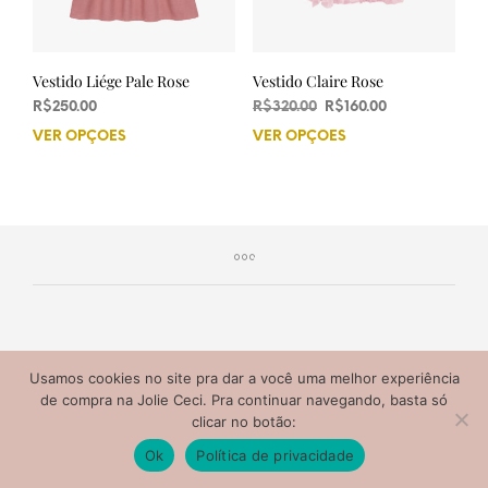
Vestido Liége Pale Rose
Vestido Claire Rose
O
O
R$
250.00
R$
320.00
R$
160.00
preço
preço
VER OPÇÕES
Este
VER OPÇÕES
Este
original
atual
produto
prod
era:
é:
tem
tem
R$320.00.
R$160.00.
várias
vária
variantes.
varia
As
As
opções
opçõ
podem
pod
ser
ser
escolhidas
esco
Jolie Ceci 2020® Todos os direitos reservados. Não copie
na
na
Usamos cookies no site pra dar a você uma melhor experiência
nem distribua o conteúdo deste site.
página
pági
de compra na Jolie Ceci. Pra continuar navegando, basta só
do
do
clicar no botão:
produto
prod
Ok
Política de privacidade