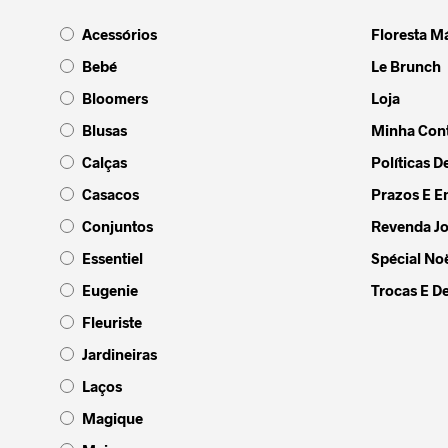
opções
opções
Acessórios
Floresta M
podem
podem
ser
ser
Bebé
Le Brunch
escolhidas
escolh
Bloomers
Loja
na
na
Blusas
Minha Con
página
página
do
do
Calças
Políticas D
produto
produt
Casacos
Prazos E E
Conjuntos
Revenda Jo
Essentiel
Spécial Noë
Eugenie
Trocas E D
Fleuriste
Jardineiras
Laços
Magique