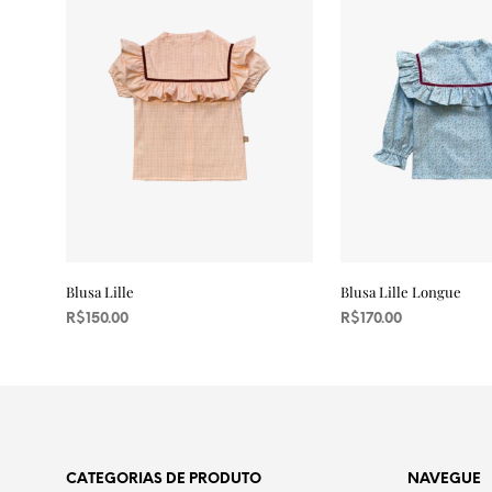
Blusa Lille
Blusa Lille Longue
R$
150.00
R$
170.00
VER OPÇÕES
Este
VER OPÇÕES
Este
produto
produt
tem
tem
várias
várias
variantes.
variant
CATEGORIAS DE PRODUTO
NAVEGUE
As
As