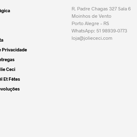
R. Padre Chagas 327 Sala 6
ágica
Moinhos de Vento
Porto Alegre – RS
idas
WhatsApp: 51 98939-0773
loja@joliececi.com
ta
e Privacidade
o
ntregas
lie Ceci
l Et Fêtes
evoluções