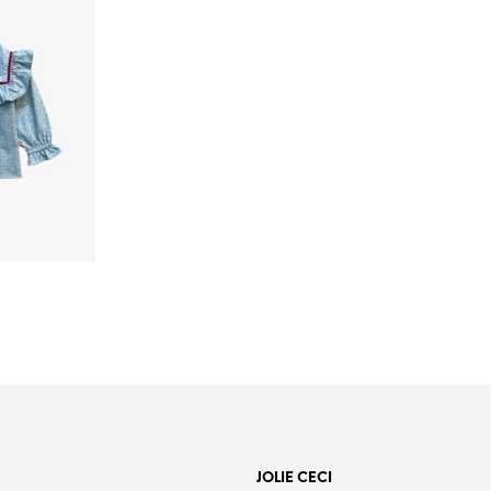
o
es.
JOLIE CECI