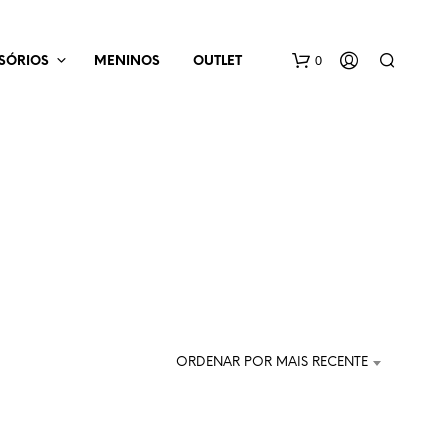
0
SÓRIOS
MENINOS
OUTLET
N
E
N
H
ORDENAR POR MAIS RECENTE
U
M
P
R