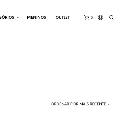
0
SÓRIOS
MENINOS
OUTLET
N
E
N
H
ORDENAR POR MAIS RECENTE
U
M
P
R