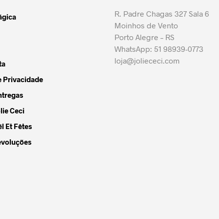
R. Padre Chagas 327 Sala 6
ágica
Moinhos de Vento
Porto Alegre – RS
idas
WhatsApp: 51 98939-0773
loja@joliececi.com
ta
e Privacidade
o
ntregas
lie Ceci
l Et Fêtes
evoluções