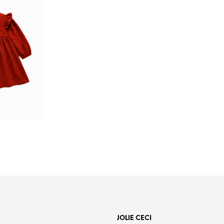
o
es.
JOLIE CECI