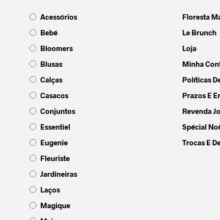
opções
opções
Acessórios
Floresta M
podem
podem
ser
ser
Bebé
Le Brunch
escolhidas
escolh
Bloomers
Loja
na
na
Blusas
Minha Con
página
página
do
do
Calças
Políticas D
produto
produt
Casacos
Prazos E E
Conjuntos
Revenda Jo
Essentiel
Spécial Noë
Eugenie
Trocas E D
Fleuriste
Jardineiras
Laços
Magique