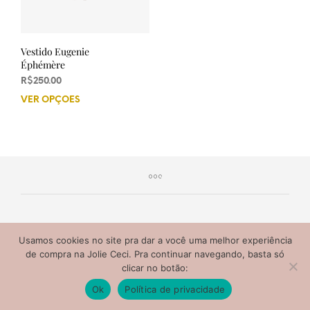
Vestido Eugenie
Éphémère
R$
250.00
VER OPÇÕES
Este
produto
tem
várias
variantes.
As
opções
podem
ser
escolhidas
Jolie Ceci 2020® Todos os direitos reservados. Não copie
Usamos cookies no site pra dar a você uma melhor experiência
na
nem distribua o conteúdo deste site.
de compra na Jolie Ceci. Pra continuar navegando, basta só
página
clicar no botão:
do
Ok
Política de privacidade
produto