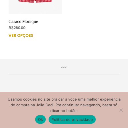
Casaco Monique
R$
280.00
VER OPÇÕES
Este
produto
tem
várias
variantes.
As
opções
podem
ser
escolhidas
Jolie Ceci 2020® Todos os direitos reservados. Não copie
na
Usamos cookies no site pra dar a você uma melhor experiência
nem distribua o conteúdo deste site.
página
de compra na Jolie Ceci. Pra continuar navegando, basta só
do
clicar no botão:
produto
Ok
Política de privacidade